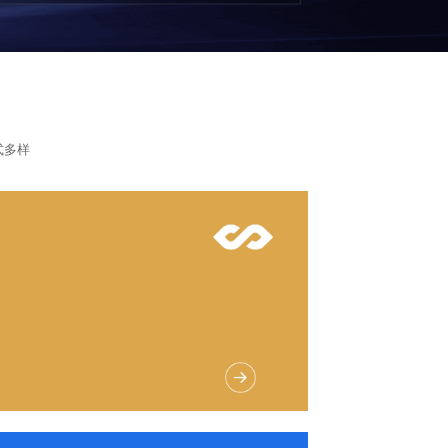
式多样
新
营造氛围
艺术感
富
记忆点强烈
构图自由