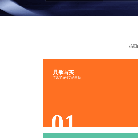
插画
具象写实
笔触细腻
冷暖搭配
直观了解特定的事物
比例协调
色彩情感
真实感
层次感
精准性
光影感
01