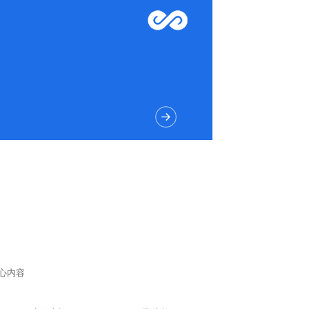
艳
表情夸张
Q萌感
约
娱乐性
亲切感
心内容