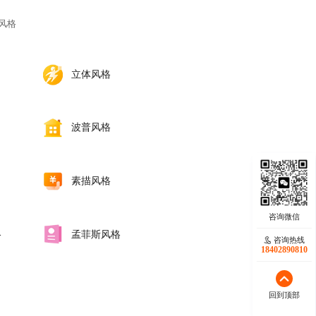
风格
立体风格
波普风格
素描风格
格
‌孟菲斯风格
咨询热线
咨询热线
17723342546
18402890810
回到顶部
回到顶部