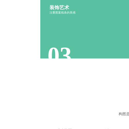
装饰艺术
视觉引导
配色鲜艳
注重图案线条的美感
对比鲜明
焦点突出
家居装饰
引导性
线条感
不规则感
03
构图