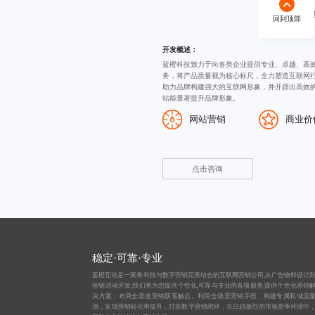
蓝橙科技
回到顶部
开发概述：
蓝橙科技致力于向各类企业提供专业、卓越、高
务，将产品质量视为核心标尺，全力塑造互联网
助力品牌构建强大的互联网形象，并开辟出高效
站能显著提升品牌形象。
网站营销
商业价
点击咨询
稳定·可靠·专业
蓝橙互动是一家将科技与数字营销完美结合的互联网营销公司,从
广告物料设计
营销活动开发,我们将为您提供个性化,可靠与专业的各项服务,提供个性化营销
决方案，布局全渠道营销获客触点。利用全场景营销手段，构建专属私域流
池，实现营销转化率提升，打造数字营销闭环，在日趋激烈的市场竞争环境中