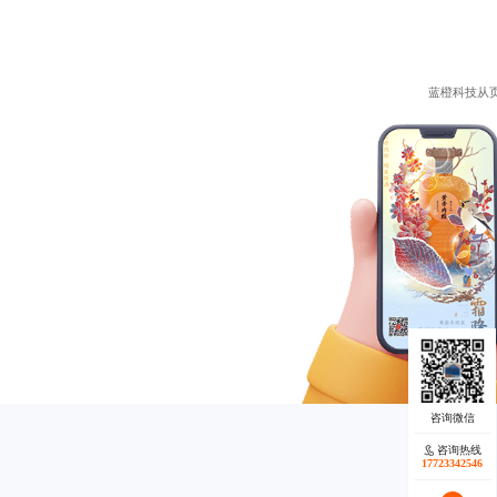
蓝橙科技从
咨询热线
17723342546