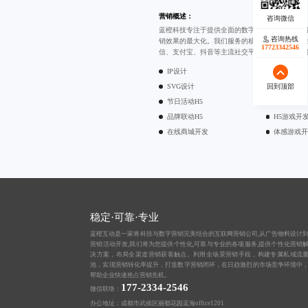
营销概述：
蓝橙科技专注于提供全面的数字营销技术开发服
咨询热线
销效果的最大化。我们服务的核心在于构建全平
17723342546
信、支付宝、抖音等主流社交平台，帮助企业在
IP设计
UI设计
回到顶部
SVG设计
PPT设计
节日活动H5
DIY生成H5
品牌联动H5
H5游戏开
在线商城开发
体感游戏
稳定·可靠·专业
蓝橙互动是一家将科技与数字营销完美结合的互联网营销公司,从
广告物料设计
营销活动开发,我们将为您提供个性化,可靠与专业的各项服务,提供个性化营销
决方案，布局全渠道营销获客触点。利用全场景营销手段，构建专属私域流
池，实现营销转化率提升，打造数字营销闭环，在日趋激烈的市场竞争环境中
帮助企业快速抢占营销先机。
177-2334-2546
微信联络：
办公地址：成都市武侯区丽都花园蓝海office1201